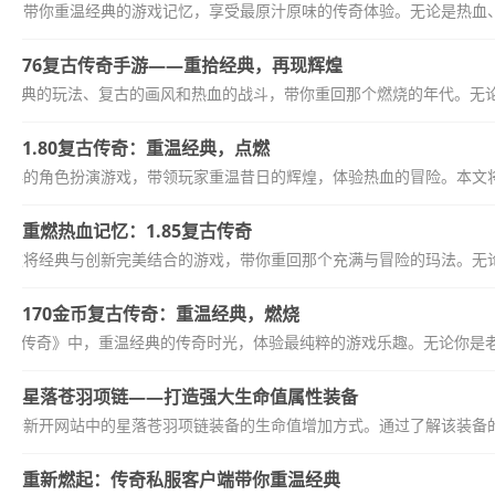
手游，带你重温经典的游戏记忆，享受最原汁原味的传奇体验。无论是热血、
76复古传奇手游——重拾经典，再现辉煌
以其经典的玩法、复古的画风和热血的战斗，带你重回那个燃烧的年代。无
1.80复古传奇：重温经典，点燃
款经典的角色扮演游戏，带领玩家重温昔日的辉煌，体验热血的冒险。本文将
重燃热血记忆：1.85复古传奇
奇是一款将经典与创新完美结合的游戏，带你重回那个充满与冒险的玛法。无论
170金币复古传奇：重温经典，燃烧
币复古传奇》中，重温经典的传奇时光，体验最纯粹的游戏乐趣。无论你是
星落苍羽项链——打造强大生命值属性装备
传奇新开网站中的星落苍羽项链装备的生命值增加方式。通过了解该装备的
重新燃起：传奇私服客户端带你重温经典