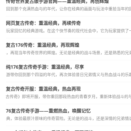
传奇世界复古版手游官网——重温经典，再创辉煌
带你回到那个充满热血与的年代，让你在经典的画面与玩法中重拾当年的回
网页复古传奇：重温经典，再续传奇
无数玩家回忆的经典游戏。在这个快节奏的现代社会中，它为玩家提供了一
复古176传奇：重温经典，再现辉煌
温经典，再现当年传奇世界的辉煌。无论是经典的战斗场景，还是熟悉的兄弟
纯176复古传奇手游：重温经典，尽享
传奇手游带你回到那个四溢的年代，再次体验昔日兄弟情义与热血战斗的乐趣
复古传奇开服：重温经典，热血再现
《复古传奇》即将开服，带你重回那段热血的青春岁月，重新体验战斗的
76复古传奇手游——重燃热血，唤醒记忆
返经典，体验最原汁原味的传奇冒险。无论是的战斗，还是深情的兄弟情谊