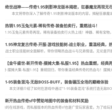
绝世战神——传奇1.95刺影神龙版本揭密，狂暴魔龙再现无
本文将带你深入了解传奇1.95刺影神龙版本的内容，揭秘狂暴
热销1.95玉兔元素-稀有传奇-装备拍卖行，重燃战斗！
1.95玉兔元素传奇再现，稀有装备拍卖行火热上线！神器、稀有宝
1.95神龙复古传奇-开服-游戏技能树-战士职业，重温经典，
回归！战士职业技能树全面解析，带你领略热血战斗与兄弟情谊。无论是开服
【金牛盛世-新开传奇-摆摊大集-私服1.95】热血重燃，经
传奇-摆摊大集-私服1.95】重磅回归，带你重温经典传奇的热血与！摆摊
1-95装备混沌-无敌BOSS-BUFF，装备碾压全场的巅峰体验
本文详细介绍了如何在游戏中通过"1-95装备混沌"系统打造无敌BO
新开热血传奇sf中赞助地图中的装备和材料奖励
经典的在线游戏，而私服版本的热血传奇sf也是广受玩家喜爱。为了给玩家