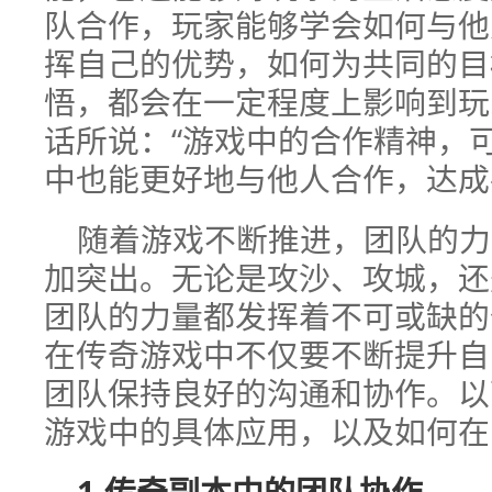
队合作，玩家能够学会如何与他
挥自己的优势，如何为共同的目
悟，都会在一定程度上影响到玩
话所说：“游戏中的合作精神，
中也能更好地与他人合作，达成
随着游戏不断推进，团队的力
加突出。无论是攻沙、攻城，还
团队的力量都发挥着不可或缺的
在传奇游戏中不仅要不断提升自
团队保持良好的沟通和协作。以
游戏中的具体应用，以及如何在
1.传奇副本中的团队协作