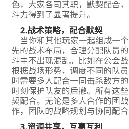
色，大家各司其职，默契配合，
斗力得到了显著提升。
2.战术策略，配合默契
当你和其他玩家一起组成一个
先的战术布局，合理分配队员的
斗中不出现混乱。比如在公会战
根据战场形势，调度不同的队员
时需要多人配合一同击杀敌方的
时刻保护队友的后撤。所有这些
契配合。无论是多人合作的团战
作，团队的战略规划与协同配合
3.资源共享，互惠互利