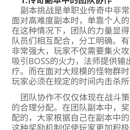
副本挑战是单职业传奇中非常
面对高难度副本时，单靠个人的
在这种情况下，团队的力量显得
队员们相互配合，分工明确。有
非常强大，玩家不仅需要集火攻
吸引BOSS的火力，法师提供
疗。而在面对大规模的怪物群时
玩家必须在规定的时间内击杀所
团队协作不仅仅体现在战斗策
的合理分配。在团队副本中，奖
配的，大家根据自己在副本中的
这种奖励机制促使玩家更加积极