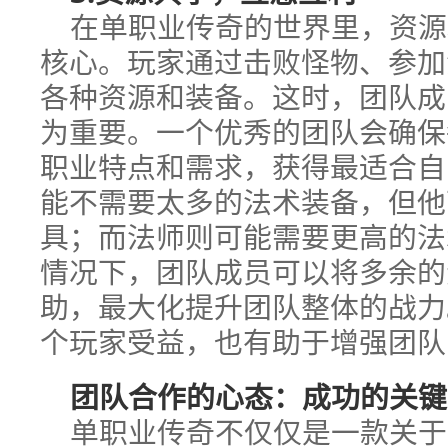
在单职业传奇的世界里，资源
核心。玩家通过击败怪物、参加
各种资源和装备。这时，团队成
为重要。一个优秀的团队会确保
职业特点和需求，获得最适合自
能不需要太多的法术装备，但他
具；而法师则可能需要更高的法
情况下，团队成员可以将多余的
助，最大化提升团队整体的战力
个玩家受益，也有助于增强团队
团队合作的心态：成功的关键
单职业传奇不仅仅是一款关于