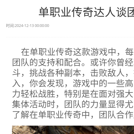
单职业传奇达人谈
时间:2024-12-13 00:00:00
在单职业传奇这款游戏中，每
团队的支持和配合。或许你曾经
斗，挑战各种副本，击败敌人，
入，你会发现，游戏中的一些高
力轻松战胜，特别是在面对强大
集体活动时，团队的力量显得尤
了解在单职业传奇中，团队合作