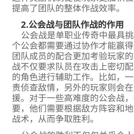
提高了团队的整体作战效率。
2.公会战与团队作战的作用
公会战是单职业传奇中最具挑
个公会都需要通过协作才能赢得
团队成员的配合更加考验玩家的
战不仅要求队员在攻击上密切配
的角色进行辅助工作。比如，一
责侦查敌情，另外的玩家则会在
援。对于一些高难度的公会战，
要，他们需要根据敌方阵容和地
战术，从而争取胜利。